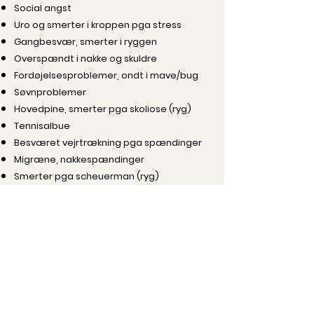
Social angst
Uro og smerter i kroppen pga stress
Gangbesvær, smerter i ryggen
Overspændt i nakke og skuldre
Fordøjelsesproblemer, ondt i mave/bug
Søvnproblemer
Hovedpine, smerter pga skoliose (ryg)
Tennisalbue
Besværet vejrtrækning pga spændinger
Migræne, nakkespændinger
Smerter pga scheuerman (ryg)
Mere om Body SDS