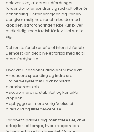
oplever ikke, at deres udfordringer
forsvinder eller ændrer sig radikalt efter én
behandling.
​
Derfor arbejder jeg i forløb.,
der
giver mulighed for at arbejde med
kroppen, så forandringen ikke kun bliver
midlertidig, men faktisk får lov til at sætte
sig.
Det første forløb er ofte et intensivt forløb.
Dernæst kan det blive et forløb med tid til
mere fordybelse.
Over de 5 sessioner arbejder vi med at:
- reducere spænding og indre uro
- få nervesystemet ud af konstant
alarmberedskab
- skabe mere ro, stabilitet og kontakt i
kroppen
- opbygge en mere varig følelse af
overskud og tilstedeværelse
Forløbet tilpasses dig, men fælles er, at vi
arbejder i et tempo, hvor kroppen kan
følge med, ikke kun hovedet.
Mange