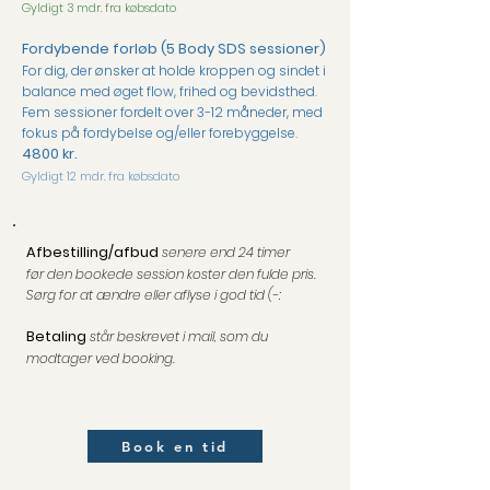
Gyldigt 3 mdr. fra købsdato
Fordybende forløb (5 Body SDS sessioner)
For dig, der ønsker at holde kroppen og sindet i
balance med øget flow, frihed og bevidsthed.
Fem sessioner fordelt over 3-12 måneder, med
fokus på fordybelse og/eller forebyggelse.
4800
kr.
Gyldigt 12 mdr. fra købsdato
Afbestilling/afbud
senere end 24 timer
før
den bookede session koster den fulde pris.
S
ørg for at ændre eller aflyse i god tid (-:
Betaling
står beskrevet i mail, som du
modtager ved booking.
Book en tid